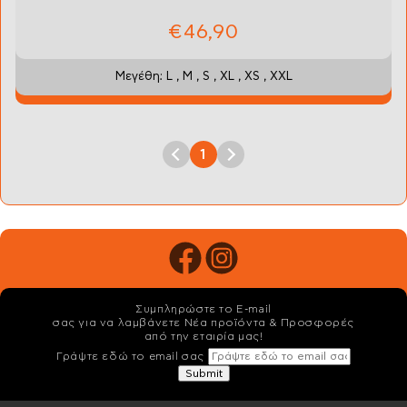
€46,90
Μεγέθη: L , M , S , XL , XS , XXL
1
Συμπληρώστε το E-mail
σας για να λαμβάνετε Νέα προϊόντα & Προσφορές
από την εταιρία μας!
Γράψτε εδώ το email σας