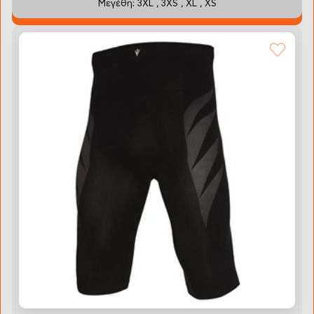
Μεγέθη: 3XL , 3XS , XL , XS