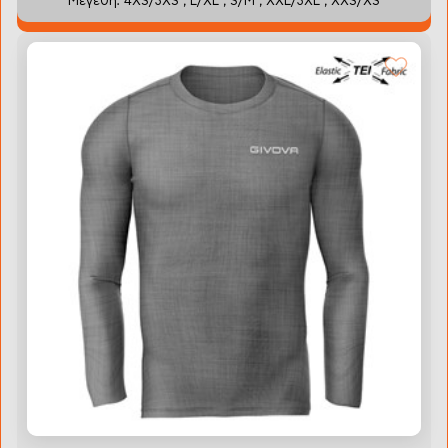
Μεγέθη: 4XS/3XS , L/XL , S/M , XXL/3XL , XXS/XS