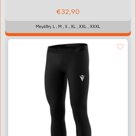
€32,90
Μεγέθη: L , M , S , XL , XXL , XXXL