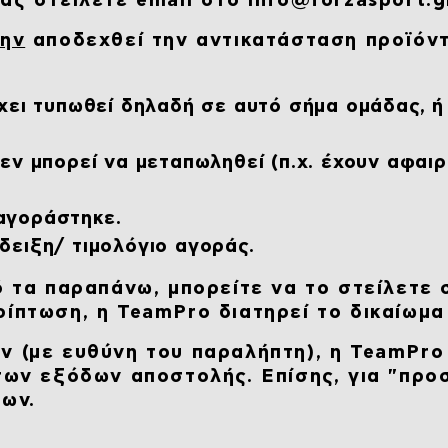
ας στείλετε email στο info@forzasport.g
μην
αποδεχθεί την αντικατάσταση προϊόντ
χει τυπωθεί δηλαδή σε αυτό σήμα ομάδας, ή 
εν μπορεί να μεταπωληθεί (π.χ. έχουν αφαιρ
αγοράστηκε.
δειξη/ τιμολόγιο αγοράς.
ό τα παραπάνω, μπορείτε να το στείλετε 
ρίπτωση, η TeamPro διατηρεί το δικαίωμα
ν (με ευθύνη του παραλήπτη), η TeamPro
 των εξόδων αποστολής. Επίσης, για "προ
των.