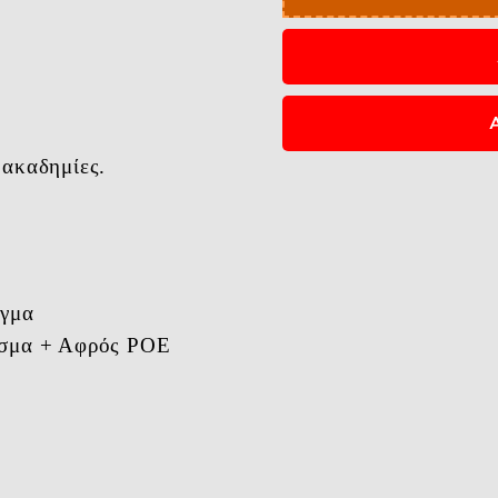
 ακαδημίες.
ιγμα
ασμα + Αφρός POE