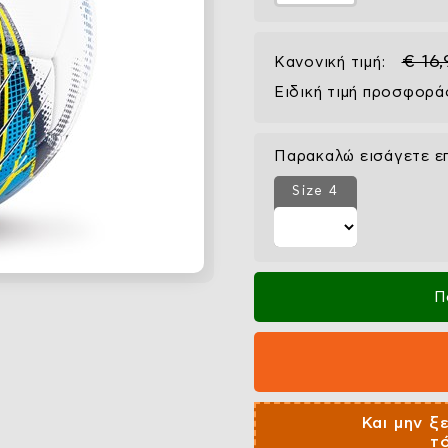
€ 16
Κανονική τιμή:
Ειδική τιμή προσφορά
Παρακαλώ εισάγετε ε
Size 4
Π
Και μην ξ
τ