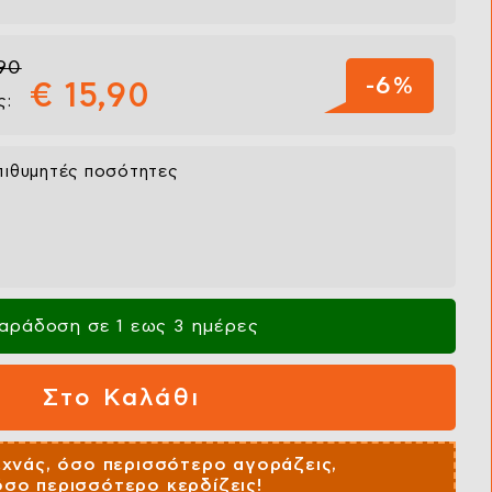
,90
-6%
€ 15,90
ς:
πιθυμητές ποσότητες
αράδοση σε 1 εως 3 ημέρες
εχνάς, όσο περισσότερο αγοράζεις,
όσο περισσότερο κερδίζεις!