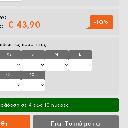
,90
-10%
€ 43,90
ς:
πιθυμητές ποσότητες
XS
S
M
L
3XL
4XL
ράδοση σε 4 εως 10 ημέρες