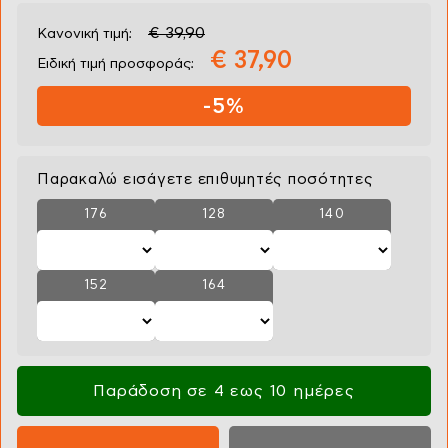
€ 39,90
Κανονική τιμή:
€ 37,90
Ειδική τιμή προσφοράς:
-5%
Παρακαλώ εισάγετε επιθυμητές ποσότητες
176
128
140
152
164
Παράδοση σε 4 εως 10 ημέρες