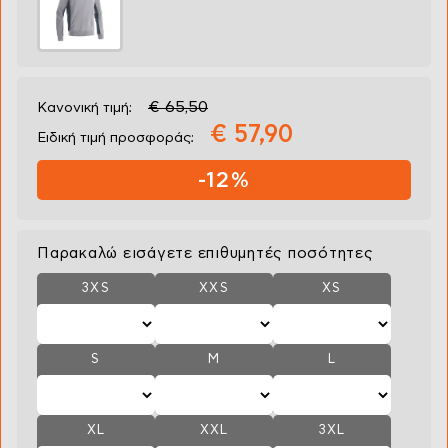
€ 65,50
Κανονική τιμή:
€ 57,90
Ειδική τιμή προσφοράς:
-12%
Παρακαλώ εισάγετε επιθυμητές ποσότητες
3XS
XXS
XS
S
M
L
XL
XXL
3XL