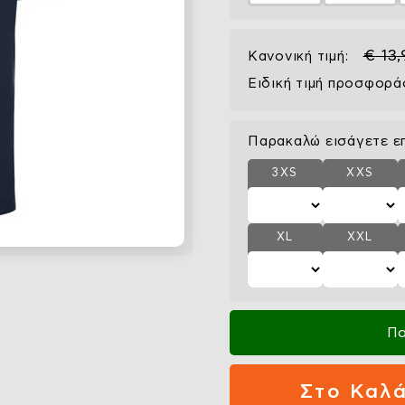
€ 13
Κανονική τιμή:
Ειδική τιμή προσφορά
Παρακαλώ εισάγετε ε
3XS
XXS
XL
XXL
Πα