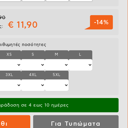
,90
-14%
€ 11,90
ς:
πιθυμητές ποσότητες
XS
S
M
L
3XL
4XL
5XL
ράδοση σε 4 εως 10 ημέρες