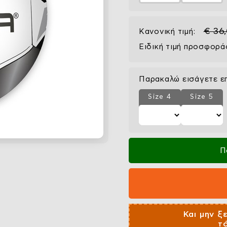
€ 36
Κανονική τιμή:
Ειδική τιμή προσφορά
Παρακαλώ εισάγετε ε
Size 4
Size 5
Π
Και μην ξ
τ