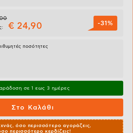
,00
-31%
€ 24,90
ς:
πιθυμητές ποσότητες
αράδοση σε 1 εως 3 ημέρες
εχνάς, όσο περισσότερο αγοράζεις,
όσο περισσότερο κερδίζεις!