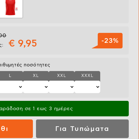
,00
-23%
€ 9,95
ς:
πιθυμητές ποσότητες
L
XL
XXL
XXXL
αράδοση σε 1 εως 3 ημέρες